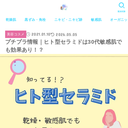
SEARCH
乾燥肌
黒ずみ・角栓
ニキビ・ニキビ跡
敏感肌
オーガニッ
2021.01.10
2026.05.05
美容コスメ
プチプラ情報｜ヒト型セラミドは30代敏感肌で
も効果あり！？