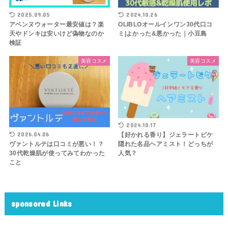
2025.09.05
2024.10.26
アベンヌウォーター最安値は？楽
OLIBLOオールインワン30代口コ
天やドンキは安いけど偽物なのか
ミ|よかった&悪かった｜小豆島
検証
美容コスメ
美容コスメ
2024.10.17
2026.04.06
【好かれる香り】ジェラートピケ
隠れた名品ヘアミスト！どっちが
ヴァントルテは口コミが悪い！？
人気？
30代乾燥肌が使ってみてわかった
こと
sponsored Links