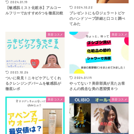
2024.01.19
2024.10.22
【敏感肌ミスト化粧水】アルコー
ルフリーでおすすめ5つを徹底比較
プレゼントにも◎ジェラートピケ
のハンドソープ詳細と口コミ調べ
てみた
美容コスメ
美容コスメ
2023.10.26
2024.01.19
ついに発見！ニキビケアしてくれ
るクレンジングバームを敏感肌が
やってない？美容部員が見たお客
徹底レポ
さんの残念な美の悪習慣８つ
美容コスメ
美容コスメ