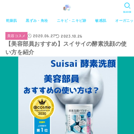
SEARCH
乾燥肌
黒ずみ・角栓
ニキビ・ニキビ跡
敏感肌
オーガニッ
2020.06.27
2023.10.26
美容コスメ
【美容部員おすすめ】スイサイの酵素洗顔の使
い方を紹介