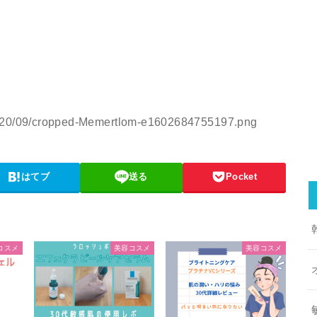
/2020/09/cropped-Memertlom-e1602684755197.png
はてブ
送る
Pocket
コスメ
美容コスメ
美容コスメ