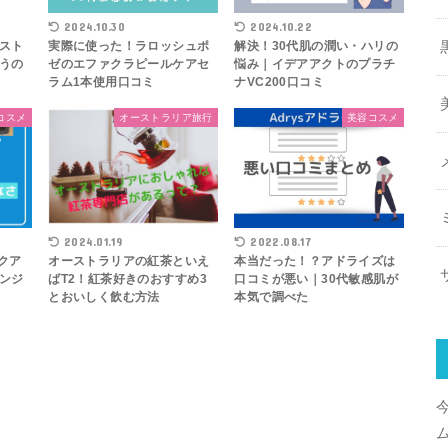
2024.10.30
2024.10.22
スト
実際に使った！ラロッシュポ
解決！30代肌の潤い・ハリの
うの
ゼのエファクラピールケアセ
悩み｜イデアアクトのプラチ
ラム1本使用口コミ
ナVC200口コミ
コスメ
オーストラリア旅行
美容コスメ
2022.08.17
2024.01.19
本当だった！？アドライズは
クア
オーストラリアの紅茶といえ
口コミが悪い｜30代敏感肌が
ンジ
ばT2！紅茶好きのおすすめ3
本気で調べた
とおいしく飲む方法