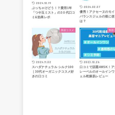
2024.10.19
2026.02.07
ぶっちゃけどう！？愛用1年
優秀！アクセーヌのモイ
「つや玉ミスト」の3０代口コ
バランスジェルの後に使
ミ&効果レポ
は？
美容コスメ
美容
2024.11.02
2023.10.26
スハダナチュラル シルク100
口コミで話題4MSK！ア
｜30代オーガニックコスメ好
レーベルのオールインワ
きの口コミ
ェル乾燥肌レビュー