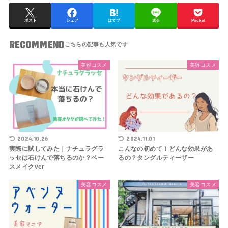
ポスト
シェア
はてブ
送る
Pocket
RECOMMEND
美容コスメ
美容コスメ
2024.10.26
2024.11.01
実際に試してみた｜ナチュラグラ
こんなの初めて！どんな効果があ
ッセは石けんで落ちるのか？ベー
るの？タングルティーザー
スメイクver
美容コスメ
美容コスメ