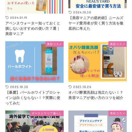
2024.10.30
2024.01.19
【美容マニアの節約術】ニールズ
ヤード愛用者が安く買う方法を徹
アベンヌウォーター知っておくと
底的に考えた
損しないおすすめの使い方７選｜
美容マニア
美容コスメ
美容コスメ
2025.10.30
2023.10.26
【暴露】パールホワイトプロシャ
オバジ酵素洗顔は泡立たない！？
インは白くならない！？実際に使
美容マニアが使い方のコツを紹介
ってみた
オーストラリア暮らし
美容コスメ