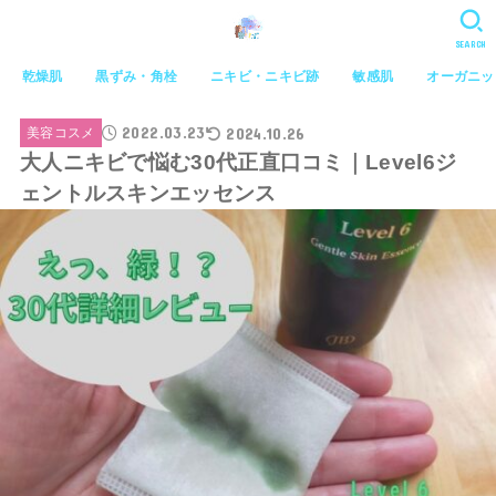
SEARCH
乾燥肌
黒ずみ・角栓
ニキビ・ニキビ跡
敏感肌
オーガニッ
2022.03.23
2024.10.26
美容コスメ
大人ニキビで悩む30代正直口コミ｜Level6ジ
ェントルスキンエッセンス