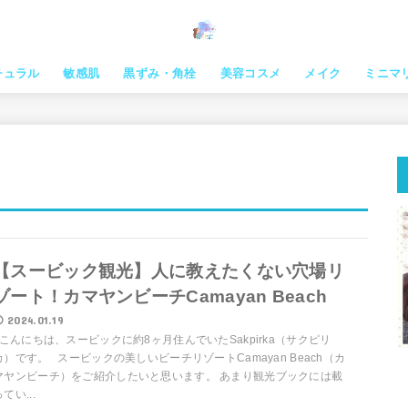
チュラル
敏感肌
黒ずみ・角栓
美容コスメ
メイク
ミニマ
【スービック観光】人に教えたくない穴場リ
ゾート！カマヤンビーチCamayan Beach
2024.01.19
こんにちは、スービックに約8ヶ月住んでいたSakpirka（サクピリ
カ）です。 スービックの美しいビーチリゾートCamayan Beach（カ
マヤンビーチ）をご紹介したいと思います。 あまり観光ブックには載
てい...