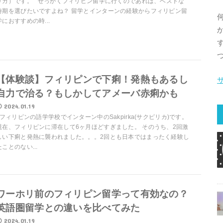
リカ）です。 せっかくフィリピン留学に行くのであれば、ベストな
時期を選びたいですよね？ 留学とインターンの経験からフィリピン留
学におすすめの時...
【体験談】フィリピンで下痢！発熱もあるし
自力で治る？もしかしてアメーバ赤痢かも
2024.01.19
フィリピンの語学学校でインターン中のSakpirka(サクピリカ)です。
現在、フィリピンに滞在して6ヶ月ほどすぎました。 そのうち、2回激
しい下痢と発熱に襲われました。。。2回とも日本ではまったく経験し
たことのない...
ワーホリ前のフィリピン留学って有効なの？
英語圏留学との違いを比べてみた
2024.01.19