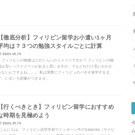
【徹底分析】フィリピン留学お小遣い1ヶ月
平均は？３つの勉強スタイルごとに計算
2024.01.19
フィリピンの物価はどのくらいのイメージですか？ フィリピンの物
価は安いってイメージがあると思いますが、でもどれだけ安いかわか
らないんですよね。。。 私は実際にフィリピンのバギオ留学するま
で、いまいち想像がつきませ...
【行くべきとき】フィリピン留学におすすめ
な時期を見極めよう
2024.01.19
こんにちは、フィリピン語学学校でインターン中のSakpirka（サクピ