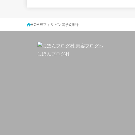
HOME
フィリピン留学&旅行
にほんブログ村