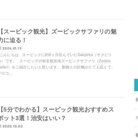
【スービック観光】ズービックサファリの魅
力に迫る！
2024.01.19
こんにちは、スービックに約8ヶ月住んでいたSakpirka（サクピリ
カ）です。 スービックの有名観光地ズービックサファリ（Zoobic
Safari）をご紹介したいと思います。 動物との距離がとても近くて、
ロコ...
【5分でわかる】スービック観光おすすめス
ポット3選！治安はいい？
2020.10.20