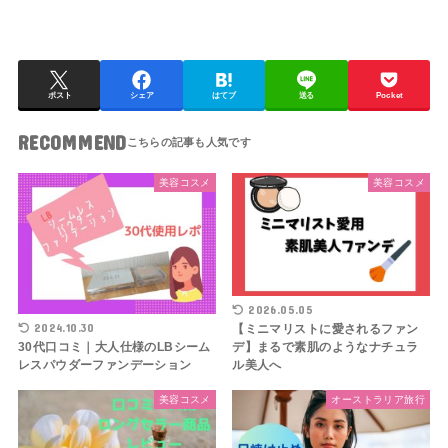
ポスト
シェア
はてブ
送る
Pocket
RECOMMEND
美容コスメ
美容コスメ
2026.05.05
2024.10.30
【ミニマリストに愛されるファン
デ】まるで素肌のようなナチュラ
30代口コミ｜大人仕様のLBシーム
ル美人へ
レスパウダーファンデーション
美容コスメ
オーストラリア旅行