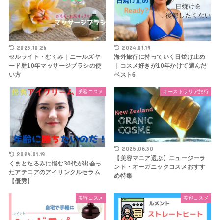
2023.10.26
2024.01.19
セルライト・むくみ｜ニールズヤ
海外旅行に持っていく日焼け止め
ード歴10年マッサージブラシの使
｜コスメ好きが10年かけて選んだ
い方
ベスト6
美容コスメ
オーストラリア旅行
2025.06.30
2024.01.19
【美容マニア選ぶ】ニュージーラ
くまとたるみに悩む30代が出会っ
ンド・オーガニックコスメおすす
たアテニアのアイリンクルセラム
め特集
【優秀】
美容コスメ
美容コスメ