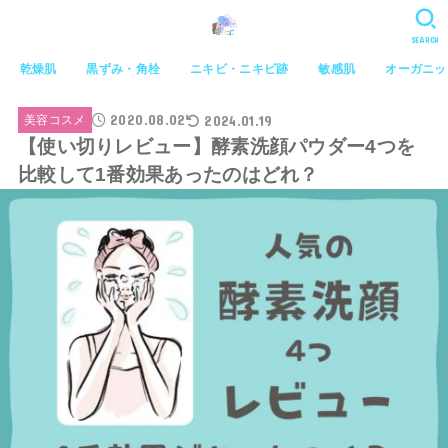
SEARCH
乾燥肌
黒ずみ・角栓
ニキビ・ニキビ跡
敏感肌
オーガニッ
2020.08.02
2024.01.19
美容コスメ
【使い切りレビュー】酵素洗顔パウダー4つを
比較して1番効果あったのはどれ？