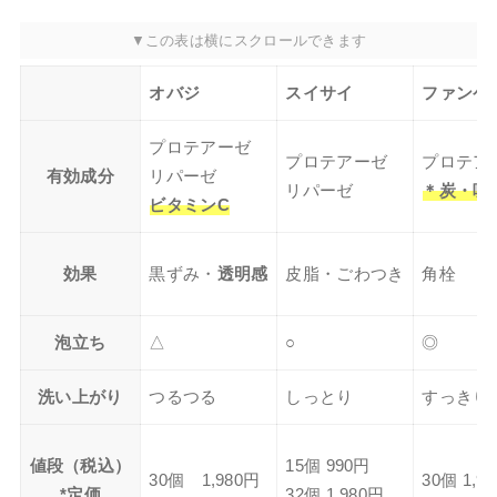
オバジ
スイサイ
ファンケ
プロテアーゼ
プロテアーゼ
プロテア
有効成分
リパーゼ
リパーゼ
＊炭・吸
ビタミンC
効果
黒ずみ・
透明感
皮脂・ごわつき
角栓
泡立ち
△
○
◎
洗い上がり
つるつる
しっとり
すっきり
値段（税込）
15個 990円
30個 1,980円
30個 1,9
*定価
32個 1,980円